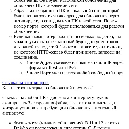
обновления. Она будет источником обновления для
остальных ПК в локальной сети.
Адрес
– адрес данного ПК в локальной сети, который
будет использоваться как адрес для обновления через
антивирусную сеть другими ПК в этой сети. Порт –
номер порта, который будет использоваться для раздачи
обновлений.
Если ваш компьютер входит в несколько подсетей, вы
можете указать адрес, который будет доступен только
для одной из подсетей. Также вы можете указать порт,
на котором HTTP-сервер будет принимать запросы на
соединение.
В поле
Адрес
указывается имя хоста или IP-адрес
в форматах IPv4 или IPv6.
В поле
Порт
указывается любой свободный порт.
Ссылка на этот вопрос.
Как настроить зеркало обновлений вручную?
Сначала на любой ПК с доступом к интернету нужно
скопировать 3 следующих файла, взяв их с компьютера, на
котором установлен требующий обновления автономный
антивирус:
drwupsrv.exe (утилита обновления). В 11 и 12 версиях
Dr.Web он расположен в директории
C:\Program