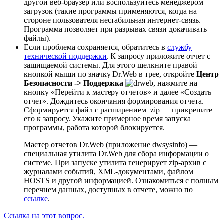
другой веб-браузер или воспользуйтесь менеджером
загрузок (такие программы применяются, когда на
стороне пользователя нестабильная интернет-связь.
Программа позволяет при разрывах связи докачивать
файлы).
Если проблема сохраняется, обратитесь в
службу
технической поддержки
. К запросу приложите отчет с
защищаемой системы. Для этого щелкните правой
кнопкой мыши по значку Dr.Web в трее, откройте
Центр
Безопасности -> Поддержка
, нажмите на
кнопку «Перейти к мастеру отчетов» и далее «Создать
отчет». Дождитесь окончания формирования отчета.
Сформируется файл с расширением .zip — прикрепите
его к запросу. Укажите примерное время запуска
программы, работа которой блокируется.
Мастер отчетов Dr.Web (приложение dwsysinfo) —
специальная утилита Dr.Web для сбора информации о
системе. При запуске утилита генерирует zip-архив с
журналами событий, XML-документами, файлом
HOSTS и другой информацией. Ознакомиться с полным
перечнем данных, доступных в отчете, можно по
ссылке
.
Ссылка на этот вопрос.