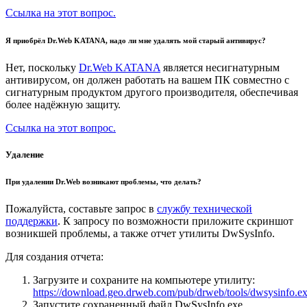
Ссылка на этот вопрос.
Я приобрёл Dr.Web KATANA, надо ли мне удалять мой старый антивирус?
Нет, поскольку
Dr.Web KATANA
является несигнатурным
антивирусом, он должен работать на вашем ПК совместно с
сигнатурным продуктом другого производителя, обеспечивая
более надёжную защиту.
Ссылка на этот вопрос.
Удаление
При удалении Dr.Web возникают проблемы, что делать?
Пожалуйста, составьте запрос в
службу технической
поддержки
. К запросу по возможности приложите скриншот
возникшей проблемы, а также отчет утилиты DwSysInfo.
Для создания отчета:
Загрузите и сохраните на компьютере утилиту:
https://download.geo.drweb.com/pub/drweb/tools/dwsysinfo.e
Запустите сохраненный файл DwSysInfo.exe.