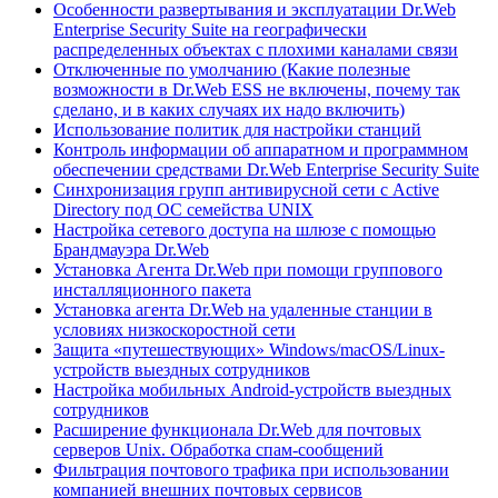
Особенности развертывания и эксплуатации Dr.Web
Enterprise Security Suite на географически
распределенных объектах с плохими каналами связи
Отключенные по умолчанию (Какие полезные
возможности в Dr.Web ESS не включены, почему так
сделано, и в каких случаях их надо включить)
Использование политик для настройки станций
Контроль информации об аппаратном и программном
обеспечении средствами Dr.Web Enterprise Security Suite
Синхронизация групп антивирусной сети с Active
Directory под ОС семейства UNIX
Настройка сетевого доступа на шлюзе с помощью
Брандмауэра Dr.Web
Установка Агента Dr.Web при помощи группового
инсталляционного пакета
Установка агента Dr.Web на удаленные станции в
условиях низкоскоростной сети
Защита «путешествующих» Windows/macOS/Linux-
устройств выездных сотрудников
Настройка мобильных Android-устройств выездных
сотрудников
Расширение функционала Dr.Web для почтовых
серверов Unix. Обработка спам-сообщений
Фильтрация почтового трафика при использовании
компанией внешних почтовых сервисов