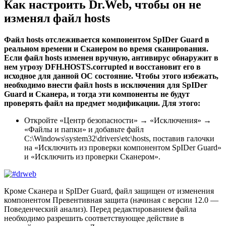
Как настроить Dr.Web, чтобы он не
изменял файл hosts
Файл hosts отслеживается компонентом SpIDer Guard в
реальном времени и Сканером во время сканирования.
Если файл hosts изменен вручную, антивирус обнаружит в
нем угрозу DFH.HOSTS.corrupted и восстановит его в
исходное для данной ОС состояние. Чтобы этого избежать,
необходимо внести файл hosts в исключения для SpIDer
Guard и Сканера, и тогда эти компоненты не будут
проверять файл на предмет модификации. Для этого:
Откройте «Центр безопасности» → «Исключения» →
«Файлы и папки» и добавьте файл
C:\Windows\system32\drivers\etc\hosts, поставив галочки
на «Исключить из проверки компонентом SpIDer Guard»
и «Исключить из проверки Сканером».
Кроме Сканера и SpIDer Guard, файл защищен от изменения
компонентом Превентивная защита (начиная с версии 12.0 —
Поведенческий анализ). Перед редактированием файла
необходимо разрешить соответствующее действие в