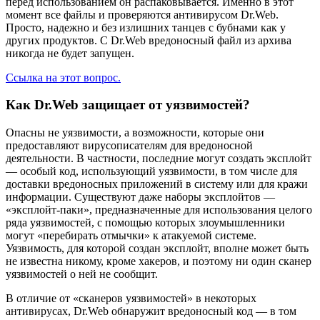
перед использованием он распаковывается. Именно в этот
момент все файлы и проверяются антивирусом Dr.Web.
Просто, надежно и без излишних танцев с бубнами как у
других продуктов. С Dr.Web вредоносный файл из архива
никогда не будет запущен.
Ссылка на этот вопрос.
Как Dr.Web защищает от уязвимостей?
Опасны не уязвимости, а возможности, которые они
предоставляют вирусописателям для вредоносной
деятельности. В частности, последние могут создать эксплойт
— особый код, использующий уязвимости, в том числе для
доставки вредоносных приложений в систему или для кражи
информации. Существуют даже наборы эксплойтов —
«эксплойт-паки», предназначенные для использования целого
ряда уязвимостей, с помощью которых злоумышленники
могут «перебирать отмычки» к атакуемой системе.
Уязвимость, для которой создан эксплойт, вполне может быть
не известна никому, кроме хакеров, и поэтому ни один сканер
уязвимостей о ней не сообщит.
В отличие от «сканеров уязвимостей» в некоторых
антивирусах, Dr.Web обнаружит вредоносный код — в том