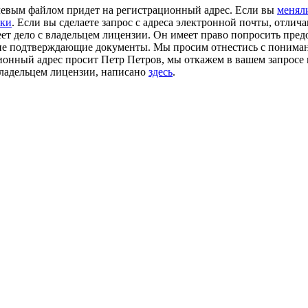
чевым файлом придет на регистрационный адрес. Если вы
менял
жки
. Если вы сделаете запрос с адреса электронной почты, отлич
еет дело с владельцем лицензии. Он имеет право попросить пре
гие подтверждающие документы. Мы просим отнестись с понимание
ционный адрес просит Петр Петров, мы откажем в вашем запросе
владельцем лицензии, написано
здесь
.