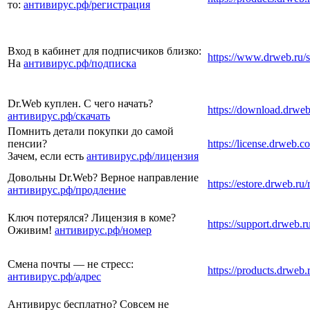
то:
антивирус.рф/
регистрация
Вход в кабинет для подписчиков близко:
https://www.drweb.ru/s
На
антивирус.рф/
подписка
Dr.Web куплен. С чего начать?
https://download.drweb
антивирус.рф/
скачать
Помнить детали покупки до самой
пенсии?
https://license.drweb.c
Зачем, если есть
антивирус.рф/
лицензия
Довольны Dr.Web? Верное направление
https://estore.drweb.ru
антивирус.рф/
продление
Ключ потерялся? Лицензия в коме?
https://support.drweb.ru
Оживим!
антивирус.рф/
номер
Смена почты — не стресс:
https://products.drweb.
антивирус.рф/
адрес
Антивирус бесплатно? Совсем не