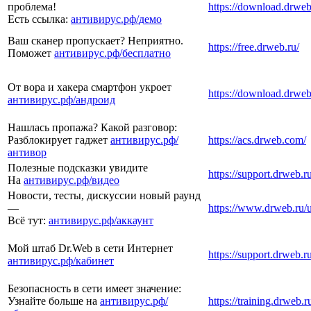
проблема!
https://download.drweb
Есть ссылка:
антивирус.рф/
демо
Ваш сканер пропускает? Неприятно.
https://free.drweb.ru/
Поможет
антивирус.рф/
бесплатно
От вора и хакера смартфон укроет
https://download.drweb
антивирус.рф/
андроид
Нашлась пропажа? Какой разговор:
Разблокирует гаджет
антивирус.рф/
https://acs.drweb.com/
антивор
Полезные подсказки увидите
https://support.drweb.r
На
антивирус.рф/
видео
Новости, тесты, дискуссии новый раунд
—
https://www.drweb.ru/us
Всё тут:
антивирус.рф/
аккаунт
Мой штаб Dr.Web в сети Интернет
https://support.drweb.r
антивирус.рф/
кабинет
Безопасность в сети имеет значение:
Узнайте больше на
антивирус.рф/
https://training.drweb.r