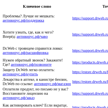
Ключевое слово
То
Проблемы? Лучше не мешкать:
https://support.drweb.ru
антивирус.рф/
поддержка
Хотите узнать, где, как и чего?
https://support.drweb.
Вперёд:
антивирус.рф/
чаво
Dr.Web с троянцем справится ловко:
https://support.drweb.
антивирус.рф/
расшифровка
Нужен обратный звонок? Закажите!
https://products.drweb.
Где?
антивирус.рф/
позвоните
Защиту Dr.Web легко оплатить:
https://estore.drweb.ru
антивирус.рф/
купить
Лекарства в аптеке, в канистре бензин,
https://estore.drweb.ru
Dr.Web по ссылке:
антивирус.рф/
магазин
Оплатили продукт, но письмо не у вас?
Восстановите лицензию на
https://support.drweb.r
антивирус.рф/
заказ
Как активировать ключ? Если вкратце,
https://products.drweb.r