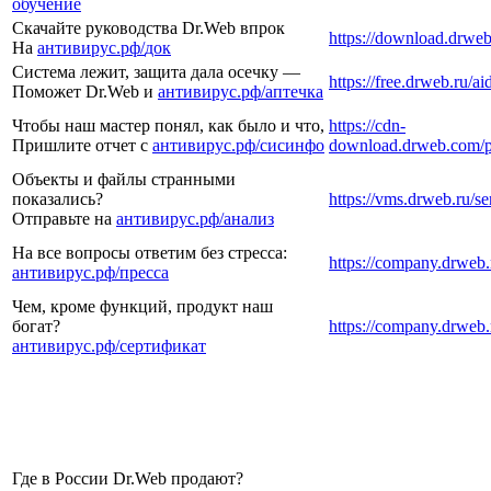
обучение
Скачайте руководства Dr.Web впрок
https://download.drweb
На
антивирус.рф/
док
Система лежит, защита дала осечку —
https://free.drweb.ru/a
Поможет Dr.Web и
антивирус.рф/
аптечка
Чтобы наш мастер понял, как было и что,
https://cdn-
Пришлите отчет с
антивирус.рф/
сисинфо
download.drweb.com/p
Объекты и файлы странными
показались?
https://vms.drweb.ru/se
Отправьте на
антивирус.рф/
анализ
На все вопросы ответим без стресса:
https://company.drweb.
антивирус.рф/
пресса
Чем, кроме функций, продукт наш
богат?
https://company.drweb.r
антивирус.рф/
сертификат
Где в России Dr.Web продают?